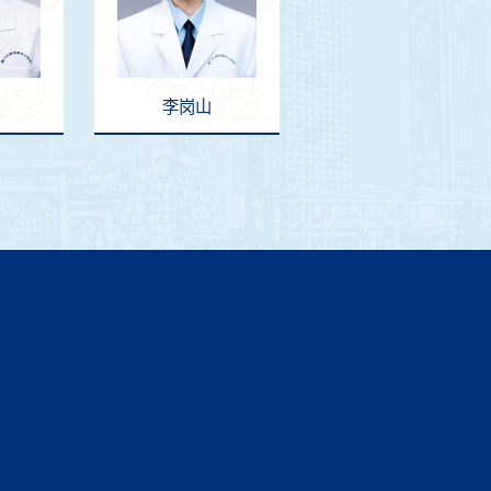
李岗山
刘建明