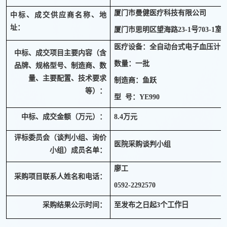
厦门市曼健医疗科技有限公司
中标、成交供应商名称、地
址：
23-1
号
703-1
室
厦门市思明区望海路
医疗设备：全自动台式电子血压计
中标、成交项目主要内容（含
数量：一批
品牌、规格型号、制造商、数
量、主要配置、技术要求
制造商：鱼跃
等）：
型 号：
YE990
中标、成交金额（万元）：
8.4
万元
评标委员会（谈判小组、询价
医院采购谈判小组
小组）成员名单：
廖工
采购项目联系人姓名和电话：
0592-2292
570
3
个工作日
采购结果公示时间：
至发布之日起