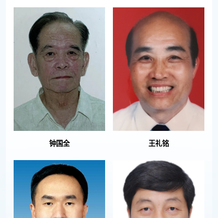
钟国全
王礼铭