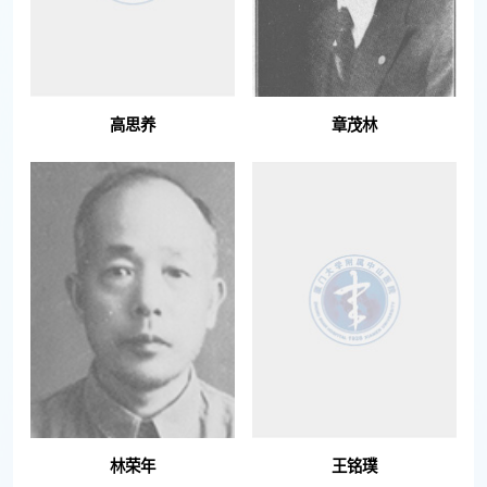
高思养
章茂林
林荣年
王铭璞