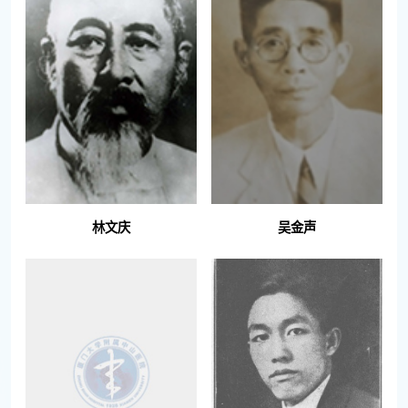
林文庆
吴金声