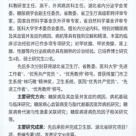
科教研室主任、高干、外宾病房科主任，湖北省内分泌学会常
委、糖尿病学会副主任委员，省教委、省卫生厅高级职称评审专
家，国家自然科学基金京外评审专家，省自然科学基金评审专
家，医科大学学术委员会委员。擅长内分泌内科，特别对糖尿病
及其血管并发症的病因、病机等具有独到见解和精湛、丰富的临
床诊治经验并已作多项专项研究；对甲状腺、甲状旁腺、肾上
腺、性腺等内分泌疾病亦具有娴熟的诊治经验。已培养博士研究
生4名、硕士研究生22名。
先后多次分别获得湖北省卫生厅、省教委、医科大学“先进
工作者”、“优秀共产党员 ” 、“优秀教师”称号，曾获得厦门市卫
生系统“林巧稚”精神奖，卫生系统、医院“优秀共产党员”、“先
进工作者”、“优秀教师”称号。
主要研究方向：
糖尿病及其血管并发症的病因、病机基础
与临床研究；糖尿病心血管病变与脂代谢基因变异病机研究；糖
尿病骨代谢与性激素关联研究；糖尿病肾病危险因子相关研究
等。
主要研究成果：
先后承担并完成卫生部、湖北省研究项目7
项，参编专著3部，发表论文90余篇。