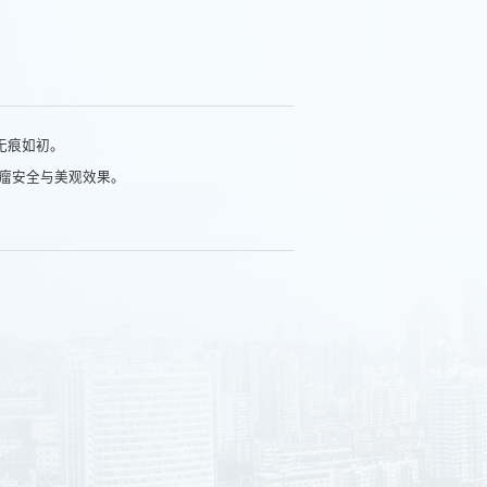
无痕如初。
肿瘤安全与美观效果。