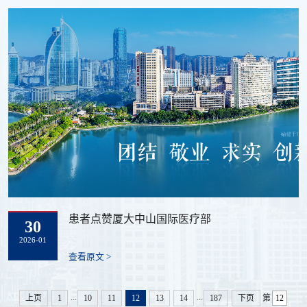
患者点赞厦大中山国际医疗部
30
2026-01
查看原文 >
...
...
上页
1
10
11
12
13
14
187
下页
第